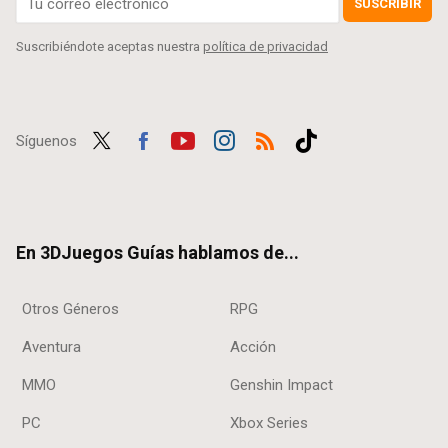
SUSCRIBIR
Suscribiéndote aceptas nuestra
política de privacidad
Síguenos
Twit
Fac
Yout
Inst
RSS
Tikt
ter
ebo
ube
agra
ok
ok
m
En 3DJuegos Guías hablamos de...
Otros Géneros
RPG
Aventura
Acción
MMO
Genshin Impact
PC
Xbox Series