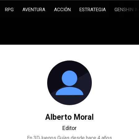
RPG
AVENTURA
ACCIÓN
ESTRATEGIA
GENSHIN I
Alberto Moral
Editor
En 3DJuegos Guías desde
hace 4 años