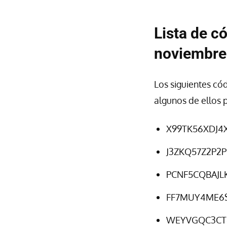
Lista de có
noviembre
Los siguientes cód
algunos de ellos p
X99TK56XDJ4
J3ZKQ57Z2P2P
PCNF5CQBAJL
FF7MUY4ME6
WEYVGQC3CT