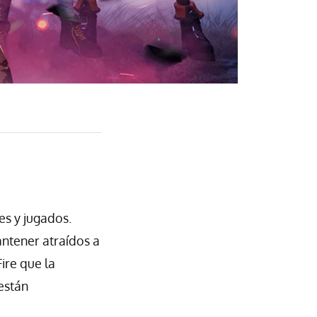
es y jugados.
antener atraídos a
ire que la
están