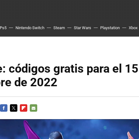
Ps5
Nintendo Switch
Steam
Star Wars
Playstation
Xbox
e: códigos gratis para el 15
re de 2022
FACEBOOK
TWITTER
FLIPBOARD
E-
MAIL