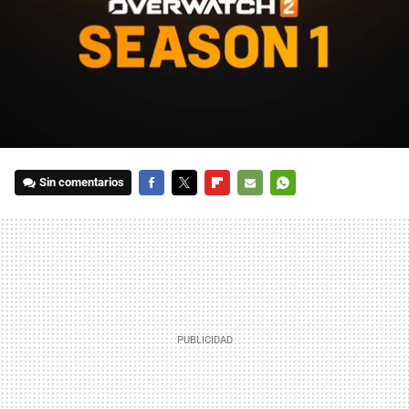
Sin comentarios
FACEBOOK
TWITTER
FLIPBOARD
E-
WHATSAPP
MAIL