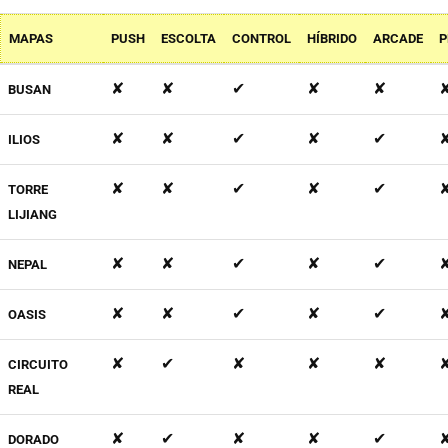
MAPAS
PUSH
ESCOLTA
CONTROL
HÍBRIDO
ARCADE
P
✘
✘
✔
✘
✘
BUSAN
✘
✘
✔
✘
✔
ILIOS
✘
✘
✔
✘
✔
TORRE
LIJIANG
✘
✘
✔
✘
✔
NEPAL
✘
✘
✔
✘
✔
OASIS
✘
✔
✘
✘
✘
CIRCUITO
REAL
✘
✔
✘
✘
✔
DORADO