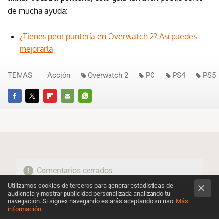
de mucha ayuda:
¿Tienes peor puntería en Overwatch 2? Así puedes
mejorarla
TEMAS
Acción
Overwatch 2
PC
PS4
PS5
FACEBOOK
TWITTER
FLIPBOARD
E-
WHATSAPP
MAIL
Comentarios cerrados
Utilizamos cookies de terceros para generar estadísticas de
audiencia y mostrar publicidad personalizada analizando tu
navegación. Si sigues navegando estarás aceptando su uso.
Más
información