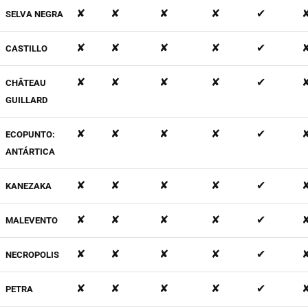
✘
✘
✘
✘
✔
SELVA NEGRA
✘
✘
✘
✘
✔
CASTILLO
✘
✘
✘
✘
✔
CHÂTEAU
GUILLARD
✘
✘
✘
✘
✔
ECOPUNTO:
ANTÁRTICA
✘
✘
✘
✘
✔
KANEZAKA
✘
✘
✘
✘
✔
MALEVENTO
✘
✘
✘
✘
✔
NECROPOLIS
✘
✘
✘
✘
✔
PETRA