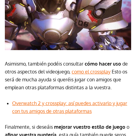
Asimismo, también podéis consultar
cómo hacer uso
de
otros aspectos del videojuego,
como el crossplay
Esto os
será de mucha ayuda si queréis jugar con amigos que
emplean otras plataformas distintas a la vuestra.
Overwatch 2 y crossplay: así puedes activarlo y jugar
con tus amigos de otras plataformas
Finalmente, si deseáis
mejorar vuestro estilo de juego
o
afinar vuestra puntería
, esta guía también puede seros