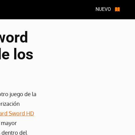
NUEVO
word
e los
tro juego de la
rización
ward Sword HD
, mayor
 dentro del