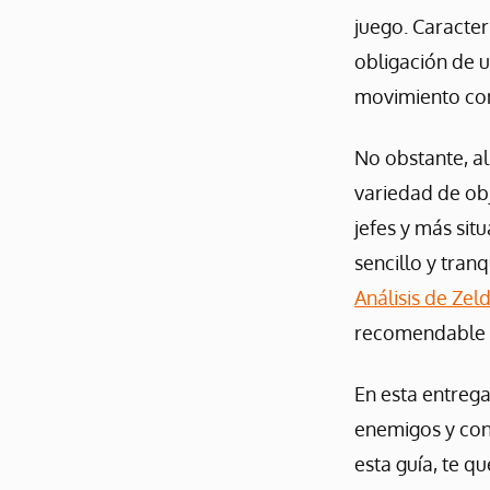
juego. Caracter
obligación de u
movimiento con
No obstante, al
variedad de obj
jefes y más sit
sencillo y tran
Análisis de Ze
recomendable q
En esta entreg
enemigos y cons
esta guía, te q