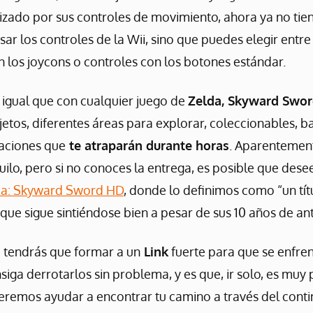
izado por sus controles de movimiento, ahora ya no tien
sar los controles de la Wii, sino que puedes elegir entre
 los joycons o controles con los botones estándar.
 igual que con cualquier juego de
Zelda, Skyward Swo
etos, diferentes áreas para explorar, coleccionables, ba
uaciones que
te atraparán durante horas
. Aparentement
quilo, pero si no conoces la entrega, es posible que dese
lda: Skyward Sword HD
, donde lo definimos como “un tí
ue sigue sintiéndose bien a pesar de sus 10 años de an
a tendrás que formar a un
Link
fuerte para que se enfren
iga derrotarlos sin problema, y es que, ir solo, es muy 
ueremos ayudar a encontrar tu camino a través del cont