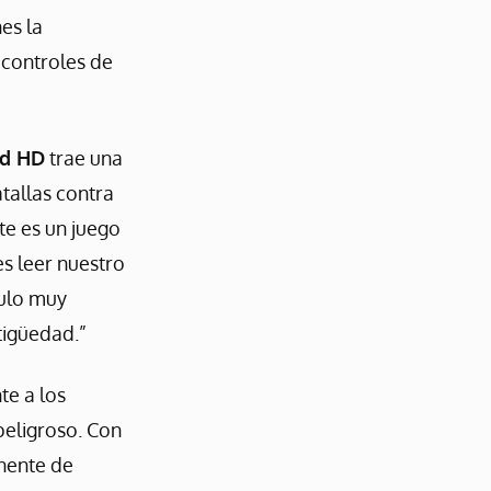
es la
 controles de
rd HD
trae una
tallas contra
e es un juego
es leer nuestro
tulo muy
tigüedad.”
te a los
peligroso. Con
inente de