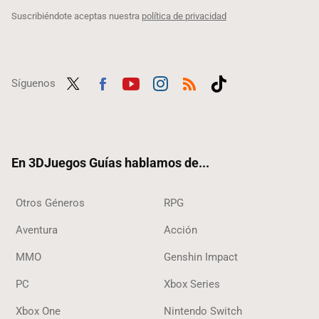
Suscribiéndote aceptas nuestra
política de privacidad
Síguenos
Twit
Fac
Yout
Inst
RSS
Tikt
ter
ebo
ube
agra
ok
ok
m
En 3DJuegos Guías hablamos de...
Otros Géneros
RPG
Aventura
Acción
MMO
Genshin Impact
PC
Xbox Series
Xbox One
Nintendo Switch