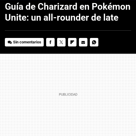
Guía de Charizard en Pokémon
Unite: un all-rounder de late
Sin comentarios
FACEBOOK
TWITTER
FLIPBOARD
E-
WHATSAPP
MAIL