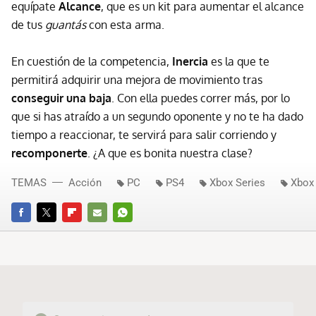
equípate
Alcance
, que es un kit para aumentar el alcance
de tus
guantás
con esta arma.
En cuestión de la competencia,
Inercia
es la que te
permitirá adquirir una mejora de movimiento tras
conseguir una baja
. Con ella puedes correr más, por lo
que si has atraído a un segundo oponente y no te ha dado
tiempo a reaccionar, te servirá para salir corriendo y
recomponerte
. ¿A que es bonita nuestra clase?
TEMAS
Acción
PC
PS4
Xbox Series
Xbox
FACEBOOK
TWITTER
FLIPBOARD
E-
WHATSAPP
MAIL