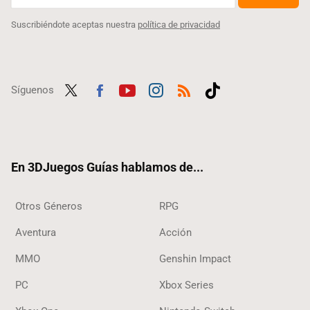
Suscribiéndote aceptas nuestra
política de privacidad
Síguenos
Twit
Fac
Yout
Inst
RSS
Tikt
ter
ebo
ube
agra
ok
ok
m
En 3DJuegos Guías hablamos de...
Otros Géneros
RPG
Aventura
Acción
MMO
Genshin Impact
PC
Xbox Series