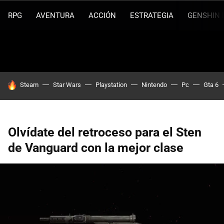
RPG
AVENTURA
ACCIÓN
ESTRATEGIA
GENSHIN 
HOY SE HABLA DE
Steam
Star Wars
Playstation
Nintendo
Pc
Gta 6
Olvídate del retroceso para el Sten
de Vanguard con la mejor clase