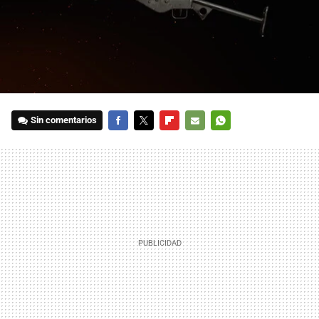
Sin comentarios
FACEBOOK
TWITTER
FLIPBOARD
E-
WHATSAPP
MAIL