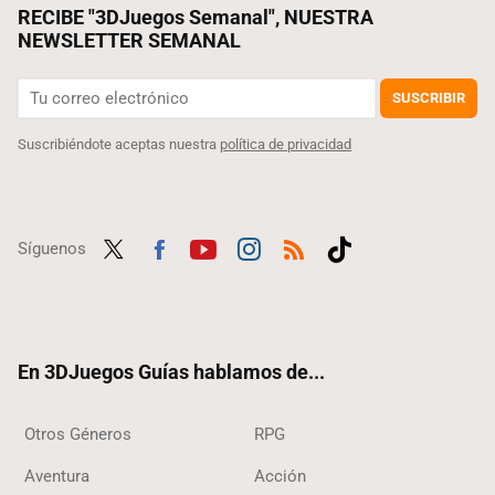
RECIBE "3DJuegos Semanal", NUESTRA
NEWSLETTER SEMANAL
SUSCRIBIR
Suscribiéndote aceptas nuestra
política de privacidad
Síguenos
Twit
Fac
Yout
Inst
RSS
Tikt
ter
ebo
ube
agra
ok
ok
m
En 3DJuegos Guías hablamos de...
Otros Géneros
RPG
Aventura
Acción