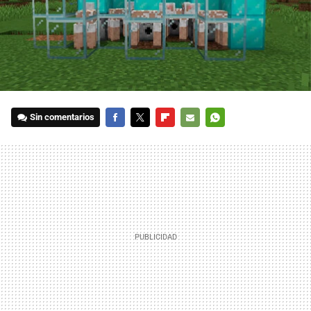
Sin comentarios
FACEBOOK
TWITTER
FLIPBOARD
E-
WHATSAPP
MAIL