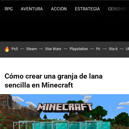
RPG
AVENTURA
ACCIÓN
ESTRATEGIA
GENSHIN 
HOY SE HABLA DE
Ps5
Steam
Star Wars
Playstation
Pc
Gta 6
U
Cómo crear una granja de lana
sencilla en Minecraft