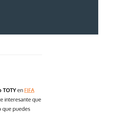
o TOTY
en
FIFA
te interesante que
o que puedes