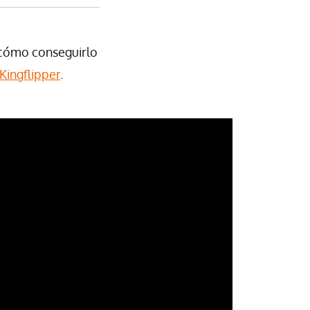
r cómo conseguirlo
Kingflipper
.