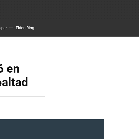
uper
Elden Ring
6 en
ealtad