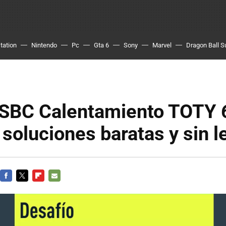
tation
Nintendo
Pc
Gta 6
Sony
Marvel
Dragon Ball S
 SBC Calentamiento TOTY 
 soluciones baratas y sin l
FACEBOOK
TWITTER
FLIPBOARD
E-
MAIL