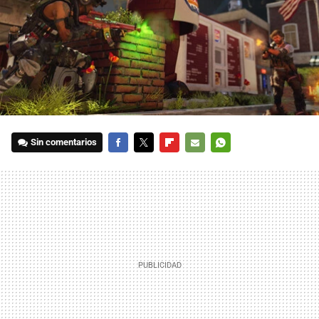
Sin comentarios
FACEBOOK
TWITTER
FLIPBOARD
E-
WHATSAPP
MAIL