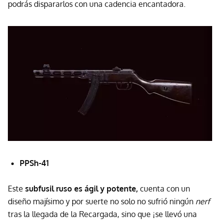
podrás dispararlos con una cadencia encantadora.
PPSh-41
Este
subfusil ruso es ágil y potente,
cuenta con un
diseño majísimo y por suerte no solo no sufrió ningún
nerf
tras la llegada de la Recargada, sino que ¡se llevó una