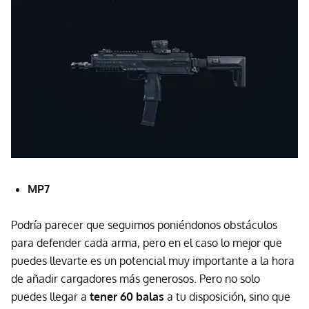
MP7
Podría parecer que seguimos poniéndonos obstáculos
para defender cada arma, pero en el caso lo mejor que
puedes llevarte es un potencial muy importante a la hora
de añadir cargadores más generosos. Pero no solo
puedes llegar a
tener 60 balas
a tu disposición, sino que