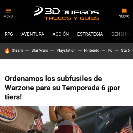
MENÚ
NUEVO
RPG
AVENTURA
ACCIÓN
ESTRATEGIA
GENSHIN 
HOY SE HABLA DE
Steam
Star Wars
Playstation
Nintendo
Pc
Gta 6
Ordenamos los subfusiles de
Warzone para su Temporada 6 ¡por
tiers!