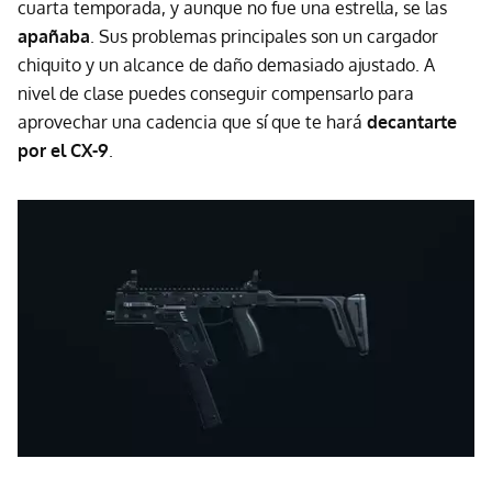
cuarta temporada, y aunque no fue una estrella, se las
apañaba
. Sus problemas principales son un cargador
chiquito y un alcance de daño demasiado ajustado. A
nivel de clase puedes conseguir compensarlo para
aprovechar una cadencia que sí que te hará
decantarte
por el CX-9
.