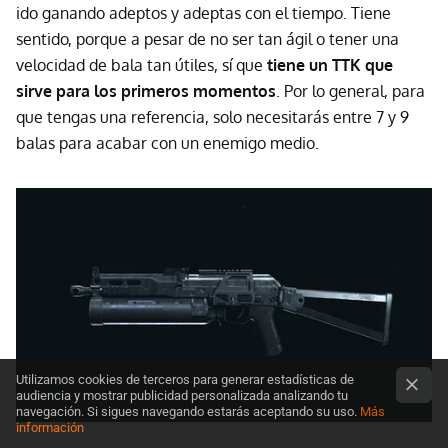
ido ganando adeptos y adeptas con el tiempo. Tiene
sentido, porque a pesar de no ser tan ágil o tener una
velocidad de bala tan útiles, sí que
tiene un TTK que
sirve para los primeros momentos
. Por lo general, para
que tengas una referencia, solo necesitarás entre 7 y 9
balas para acabar con un enemigo medio.
Utilizamos cookies de terceros para generar estadísticas de
audiencia y mostrar publicidad personalizada analizando tu
navegación. Si sigues navegando estarás aceptando su uso.
Más
información