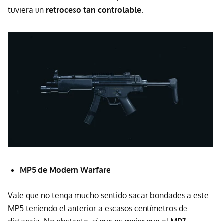
tuviera un
retroceso tan controlable
.
MP5 de Modern Warfare
Vale que no tenga mucho sentido sacar bondades a este
MP5 teniendo el anterior a escasos centímetros de
distancia. No obstante, sí que es mejor que el
MP7
,