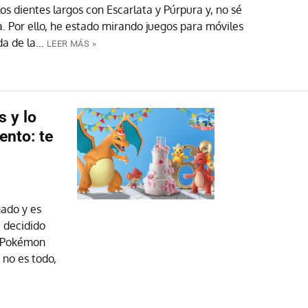
s dientes largos con Escarlata y Púrpura y, no sé
. Por ello, he estado mirando juegos para móviles
 de la...
LEER MÁS »
 y lo
ento: te
gado y es
a decidido
l Pokémon
 no es todo,