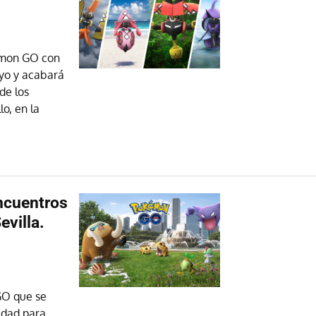
émon GO con
yo y acabará
de los
lo, en la
ncuentros
evilla.
GO que se
idad para