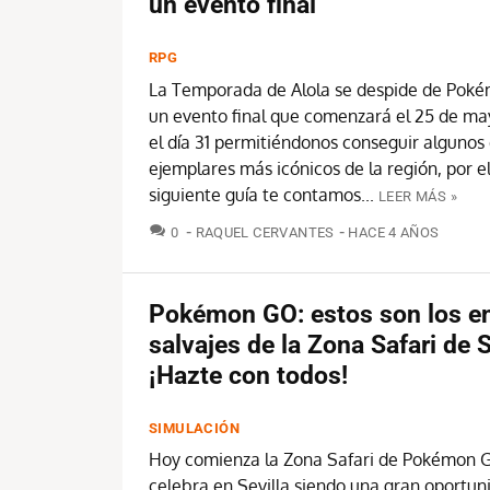
un evento final
RPG
La Temporada de Alola se despide de Pok
un evento final que comenzará el 25 de ma
el día 31 permitiéndonos conseguir algunos 
ejemplares más icónicos de la región, por el
siguiente guía te contamos...
LEER MÁS »
COMENTARIOS
0
RAQUEL CERVANTES
HACE 4 AÑOS
Pokémon GO: estos son los e
salvajes de la Zona Safari de S
¡Hazte con todos!
SIMULACIÓN
Hoy comienza la Zona Safari de Pokémon 
celebra en Sevilla siendo una gran oportun