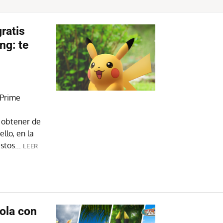
ratis
ng: te
Prime
e
 obtener de
llo, en la
tos...
LEER
ola con