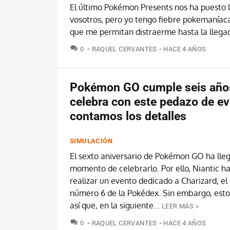
El último Pokémon Presents nos ha puesto lo
vosotros, pero yo tengo fiebre pokemaníaca
que me permitan distraerme hasta la llegada
COMENTARIOS
0
RAQUEL CERVANTES
HACE 4 AÑOS
Pokémon GO cumple seis años
celebra con este pedazo de ev
contamos los detalles
SIMULACIÓN
El sexto aniversario de Pokémon GO ha lle
momento de celebrarlo. Por ello, Niantic h
realizar un evento dedicado a Charizard, e
número 6 de la Pokédex. Sin embargo, esto
así que, en la siguiente...
LEER MÁS »
COMENTARIOS
0
RAQUEL CERVANTES
HACE 4 AÑOS