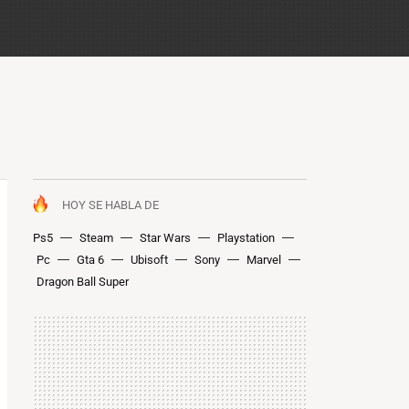
HOY SE HABLA DE
Ps5
Steam
Star Wars
Playstation
Pc
Gta 6
Ubisoft
Sony
Marvel
Dragon Ball Super