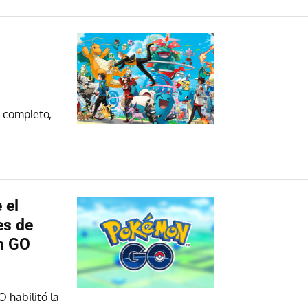
l completo,
 el
es de
n GO
 habilitó la