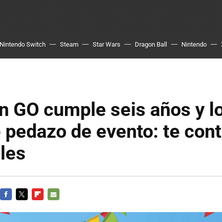
Nintendo Switch
Steam
Star Wars
Dragon Ball
Nintendo
 GO cumple seis años y lo
e pedazo de evento: te co
lles
FACEBOOK
TWITTER
FLIPBOARD
E-
MAIL