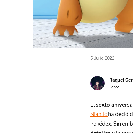
5 Julio 2022
Raquel Cer
Editor
El
sexto aniversa
Niantic
ha decidid
Pokédex. Sin emba
detalles
y lo que 