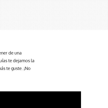
ener de una
uías te dejamos la
ás te guste. ¡No