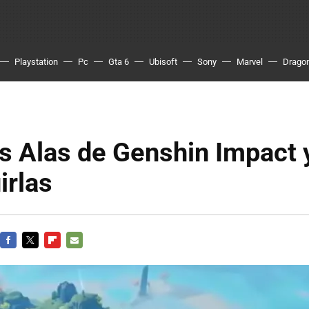
Playstation
Pc
Gta 6
Ubisoft
Sony
Marvel
Dragon
as Alas de Genshin Impact
irlas
FACEBOOK
TWITTER
FLIPBOARD
E-
MAIL