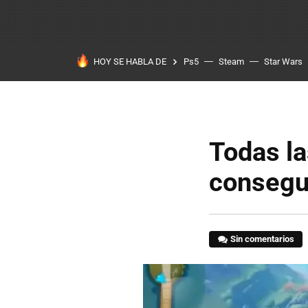
HOY SE HABLA DE
Ps5
Steam
Star Wars
Todas l
consegu
Sin comentarios