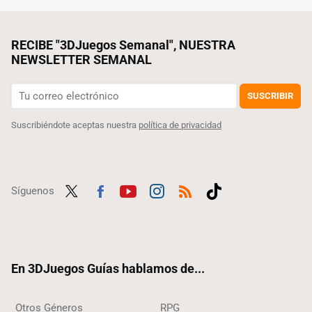
RECIBE "3DJuegos Semanal", NUESTRA
NEWSLETTER SEMANAL
SUSCRIBIR
Suscribiéndote aceptas nuestra
política de privacidad
Síguenos
Twit
Fac
Yout
Inst
RSS
Tikt
ter
ebo
ube
agra
ok
ok
m
En 3DJuegos Guías hablamos de...
Otros Géneros
RPG