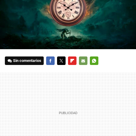
Sin comentarios
FACEBOOK
TWITTER
FLIPBOARD
E-
WHATSAPP
MAIL