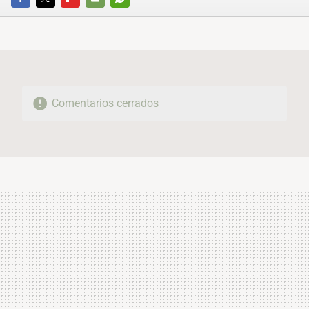
FACEBOOK
TWITTER
FLIPBOARD
E-
WHATSAPP
MAIL
Comentarios cerrados