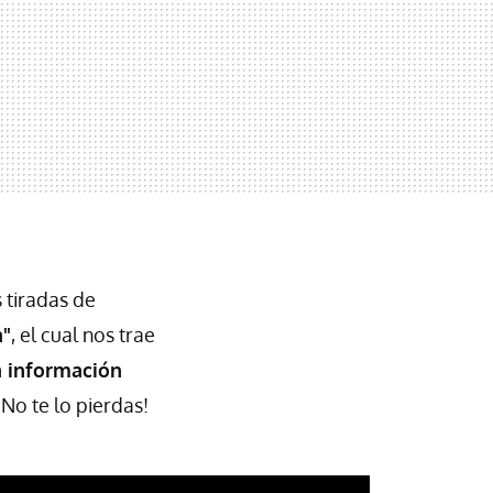
s tiradas de
a"
, el cual nos trae
a información
No te lo pierdas!