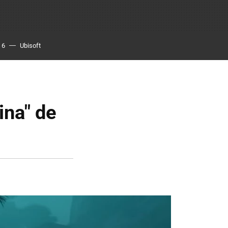
 6
Ubisoft
ina" de