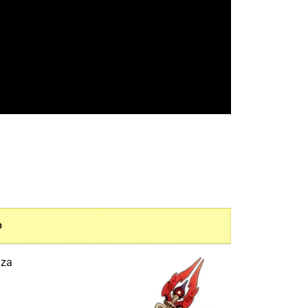
O
nza