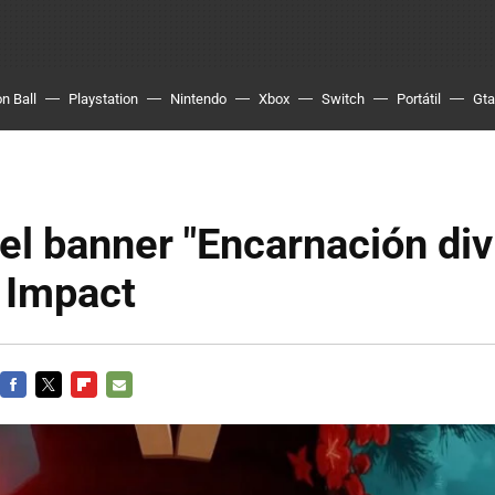
n Ball
Playstation
Nintendo
Xbox
Switch
Portátil
Gta
l banner "Encarnación div
 Impact
FACEBOOK
TWITTER
FLIPBOARD
E-
MAIL