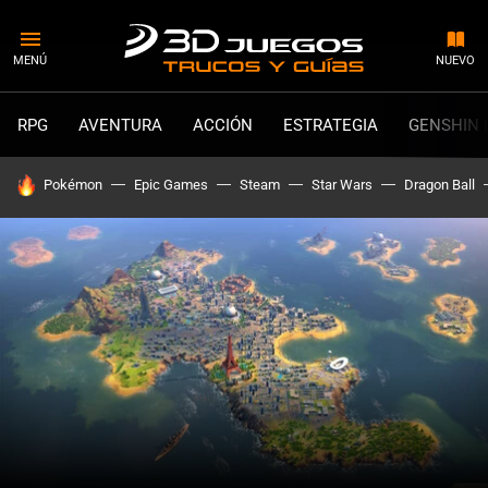
MENÚ
NUEVO
RPG
AVENTURA
ACCIÓN
ESTRATEGIA
GENSHIN 
HOY SE HABLA DE
Pokémon
Epic Games
Steam
Star Wars
Dragon Ball