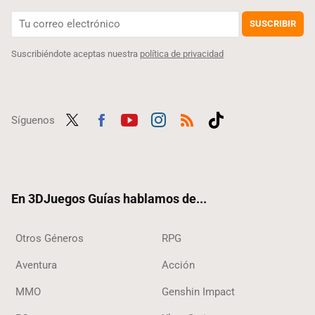
SUSCRIBIR
Suscribiéndote aceptas nuestra
política de privacidad
Síguenos
Twit
Fac
Yout
Inst
RSS
Tikt
ter
ebo
ube
agra
ok
ok
m
En 3DJuegos Guías hablamos de...
Otros Géneros
RPG
Aventura
Acción
MMO
Genshin Impact