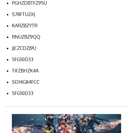
PGHZDBTFZ95U
S78FTU2XJ
KARZBZYTR
RNUZBZ9QQ
JJCZCDZJ9U
5FG10D33
TIFZBHZK4A
SD14G84FCC
5FG10D33