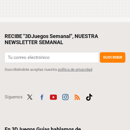
RECIBE "3DJuegos Semanal", NUESTRA
NEWSLETTER SEMANAL
SUSCRIBIR
Suscribiéndote aceptas nuestra
política de privacidad
Síguenos
Twit
Fac
Yout
Inst
RSS
Tikt
ter
ebo
ube
agra
ok
ok
m
En 3DJuegos Guías hablamos de...