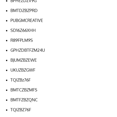
BPHEZDZV9G
BMTDZBZPRD
PUBGMCREATIVE
SD16Z66XHH
R89FPLM9S
GPHZDBTFZM24U
BJUMZBZEWE
UKUZBZGWF
TQIZBz76F
BMTCZBZMFS
BMTFZBZQNC
TQIZBZ76F