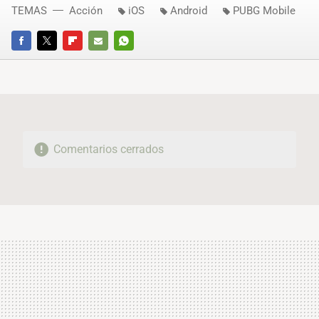
TEMAS
Acción
iOS
Android
PUBG Mobile
FACEBOOK
TWITTER
FLIPBOARD
E-
WHATSAPP
MAIL
Comentarios cerrados