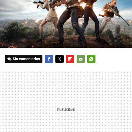
Sin comentarios
FACEBOOK
TWITTER
FLIPBOARD
E-
WHATSAPP
MAIL