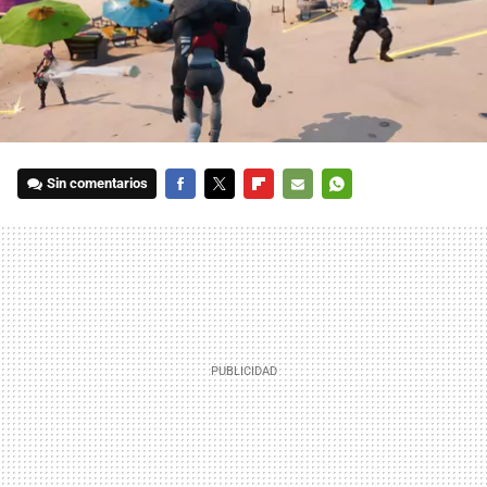
Sin comentarios
FACEBOOK
TWITTER
FLIPBOARD
E-
WHATSAPP
MAIL