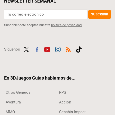
NEWSLETTER SEMANAL
SUSCRIBIR
Suscribiéndote aceptas nuestra
política de privacidad
Síguenos
Twit
Fac
Yout
Inst
RSS
Tikt
ter
ebo
ube
agra
ok
ok
m
En 3DJuegos Guías hablamos de...
Otros Géneros
RPG
Aventura
Acción
MMO
Genshin Impact