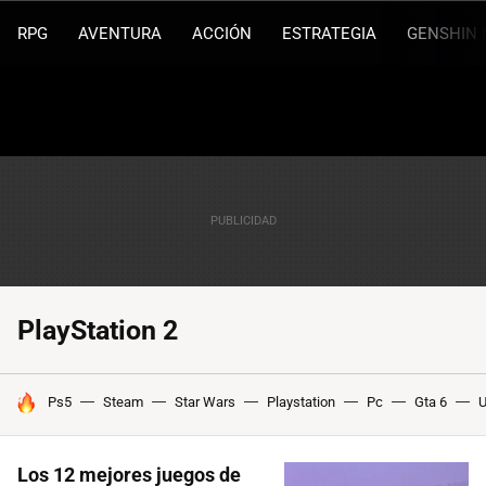
RPG
AVENTURA
ACCIÓN
ESTRATEGIA
GENSHIN 
PlayStation 2
HOY SE HABLA DE
Ps5
Steam
Star Wars
Playstation
Pc
Gta 6
U
Los 12 mejores juegos de