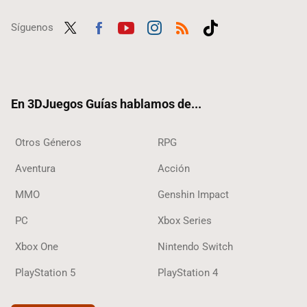
Síguenos
Twit
Fac
Yout
Inst
RSS
Tikt
ter
ebo
ube
agra
ok
ok
m
En 3DJuegos Guías hablamos de...
Otros Géneros
RPG
Aventura
Acción
MMO
Genshin Impact
PC
Xbox Series
Xbox One
Nintendo Switch
PlayStation 5
PlayStation 4