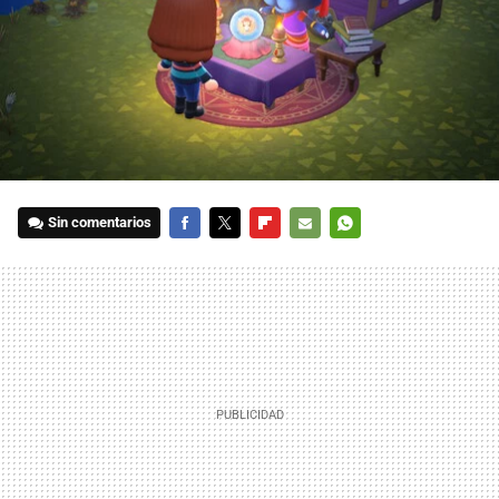
Sin comentarios
FACEBOOK
TWITTER
FLIPBOARD
E-
WHATSAPP
MAIL