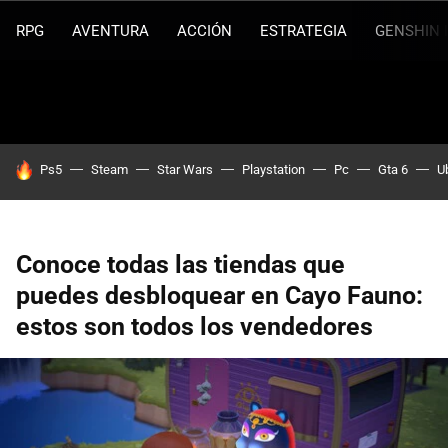
RPG
AVENTURA
ACCIÓN
ESTRATEGIA
GENSHIN 
HOY SE HABLA DE
Ps5
Steam
Star Wars
Playstation
Pc
Gta 6
U
Conoce todas las tiendas que
puedes desbloquear en Cayo Fauno:
estos son todos los vendedores