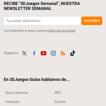
RECIBE "3DJuegos Semanal", NUESTRA
NEWSLETTER SEMANAL
SUSCRIBIR
Suscribiéndote aceptas nuestra
política de privacidad
Síguenos
Twit
Fac
Yout
Inst
RSS
Tikt
ter
ebo
ube
agra
ok
ok
m
En 3DJuegos Guías hablamos de...
Otros Géneros
RPG
Aventura
Acción