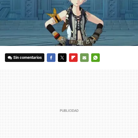
Sin comentarios
FACEBOOK
TWITTER
FLIPBOARD
E-
WHATSAPP
MAIL