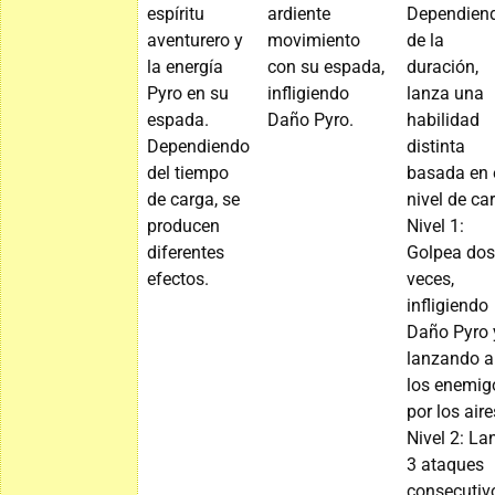
espíritu
ardiente
Dependien
aventurero y
movimiento
de la
la energía
con su espada,
duración,
Pyro en su
infligiendo
lanza una
espada.
Daño Pyro.
habilidad
Dependiendo
distinta
del tiempo
basada en 
de carga, se
nivel de ca
producen
Nivel 1:
diferentes
Golpea dos
efectos.
veces,
infligiendo
Daño Pyro 
lanzando a
los enemig
por los aire
Nivel 2: La
3 ataques
consecutiv