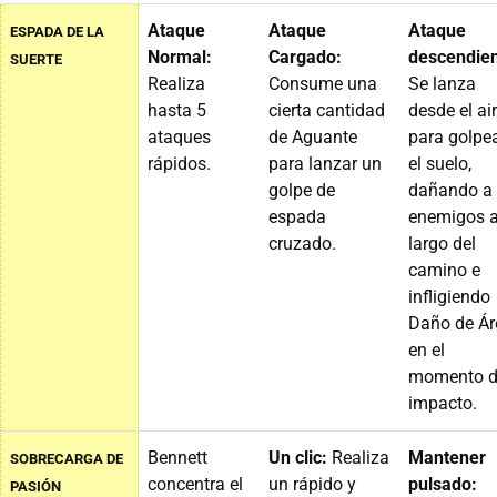
Ataque
Ataque
Ataque
ESPADA DE LA
Normal:
Cargado:
descendien
SUERTE
Realiza
Consume una
Se lanza
hasta 5
cierta cantidad
desde el ai
ataques
de Aguante
para golpe
rápidos.
para lanzar un
el suelo,
golpe de
dañando a 
espada
enemigos a
cruzado.
largo del
camino e
infligiendo
Daño de Ár
en el
momento d
impacto.
Bennett
Un clic:
Realiza
Mantener
SOBRECARGA DE
concentra el
un rápido y
pulsado:
PASIÓN