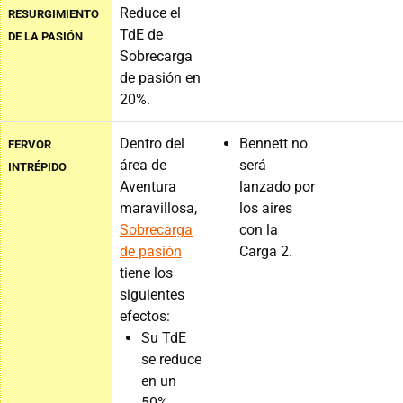
Reduce el
RESURGIMIENTO
TdE de
DE LA PASIÓN
Sobrecarga
de pasión en
20%.
Dentro del
Bennett no
FERVOR
área de
será
INTRÉPIDO
Aventura
lanzado por
maravillosa,
los aires
Sobrecarga
con la
de pasión
Carga 2.
tiene los
siguientes
efectos:
Su TdE
se reduce
en un
50%.