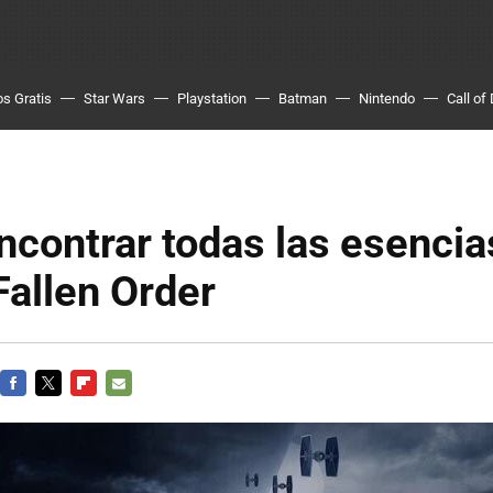
s Gratis
Star Wars
Playstation
Batman
Nintendo
Call of
contrar todas las esencia
Fallen Order
FACEBOOK
TWITTER
FLIPBOARD
E-
MAIL