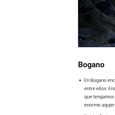
Bogano
En Bogano enco
entre ellos. E
que tengamos q
enorme agujero