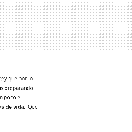
ke
y que por lo
áis preparando
n poco el
as de vida.
¡Que