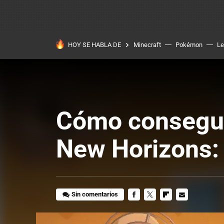
HOY SE HABLA DE
Minecraft
Pokémon
Le
Cómo conseguir
New Horizons: 
Sin comentarios
FACEBOOK
TWITTER
FLIPBOARD
E-
MAIL