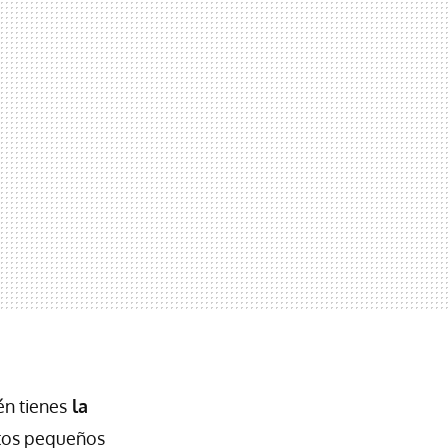
én tienes
la
stos pequeños