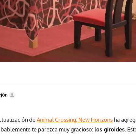
ejón
ctualización de
Animal Crossing: New Horizons
ha agreg
bablemente te parezca muy gracioso:
los giroides
. Es