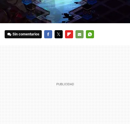
Sin comentarios
FACEBOOK
TWITTER
FLIPBOARD
E-
WHATSAPP
MAIL