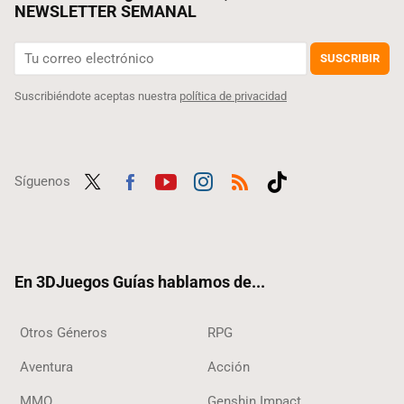
NEWSLETTER SEMANAL
SUSCRIBIR
Suscribiéndote aceptas nuestra
política de privacidad
Síguenos
Twit
Fac
Yout
Inst
RSS
Tikt
ter
ebo
ube
agra
ok
ok
m
En 3DJuegos Guías hablamos de...
Otros Géneros
RPG
Aventura
Acción
MMO
Genshin Impact