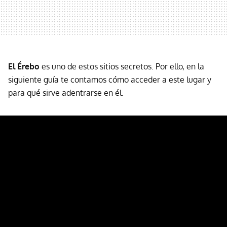
El Érebo
es uno de estos sitios secretos. Por ello, en la
siguiente guía te contamos cómo acceder a este lugar y
para qué sirve adentrarse en él.