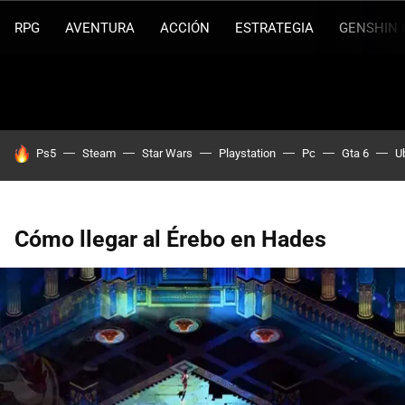
RPG
AVENTURA
ACCIÓN
ESTRATEGIA
GENSHIN 
HOY SE HABLA DE
Ps5
Steam
Star Wars
Playstation
Pc
Gta 6
U
Cómo llegar al Érebo en Hades