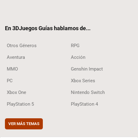
Twit
Fac
Yout
Inst
RSS
Tikt
ter
ebo
ube
agra
ok
ok
m
En 3DJuegos Guías hablamos de...
Otros Géneros
RPG
Aventura
Acción
MMO
Genshin Impact
PC
Xbox Series
Xbox One
Nintendo Switch
PlayStation 5
PlayStation 4
VER MÁS TEMAS