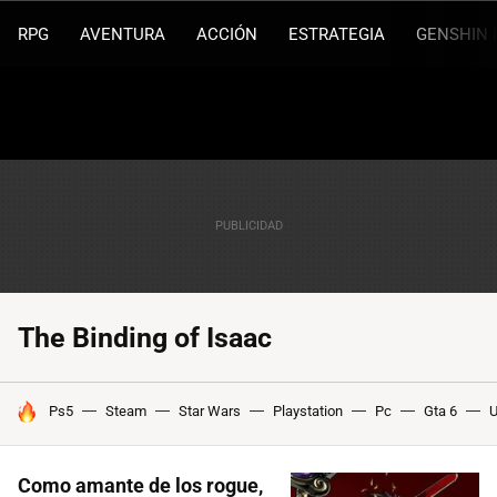
RPG
AVENTURA
ACCIÓN
ESTRATEGIA
GENSHIN 
The Binding of Isaac
HOY SE HABLA DE
Ps5
Steam
Star Wars
Playstation
Pc
Gta 6
U
Como amante de los rogue,