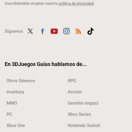
Suscribiéndote aceptas nuestra
política de privacidad
Síguenos
Twit
Fac
Yout
Inst
RSS
Tikt
ter
ebo
ube
agra
ok
ok
m
En 3DJuegos Guías hablamos de...
Otros Géneros
RPG
Aventura
Acción
MMO
Genshin Impact
PC
Xbox Series
Xbox One
Nintendo Switch