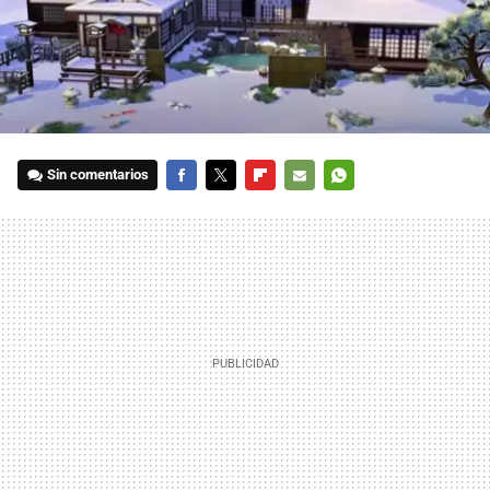
Sin comentarios
FACEBOOK
TWITTER
FLIPBOARD
E-
WHATSAPP
MAIL