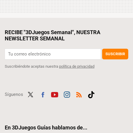
RECIBE "3DJuegos Semanal", NUESTRA
NEWSLETTER SEMANAL
SUSCRIBIR
Suscribiéndote aceptas nuestra
política de privacidad
Síguenos
Twit
Fac
Yout
Inst
RSS
Tikt
ter
ebo
ube
agra
ok
ok
m
En 3DJuegos Guías hablamos de...