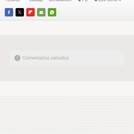
FACEBOOK
TWITTER
FLIPBOARD
E-
WHATSAPP
MAIL
Comentarios cerrados