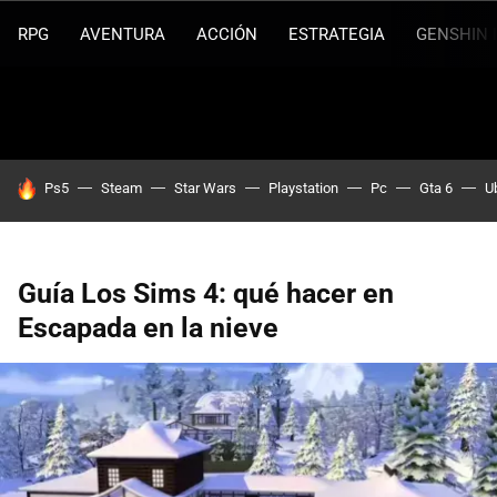
RPG
AVENTURA
ACCIÓN
ESTRATEGIA
GENSHIN 
HOY SE HABLA DE
Ps5
Steam
Star Wars
Playstation
Pc
Gta 6
U
Guía Los Sims 4: qué hacer en
Escapada en la nieve