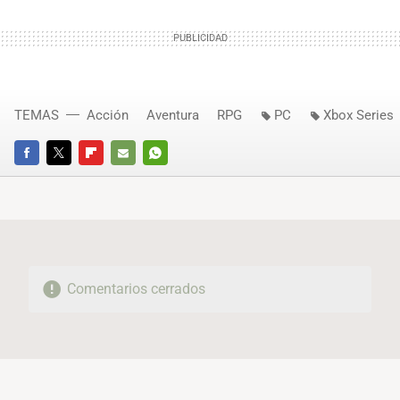
TEMAS
Acción
Aventura
RPG
PC
Xbox Series
FACEBOOK
TWITTER
FLIPBOARD
E-
WHATSAPP
MAIL
Comentarios cerrados