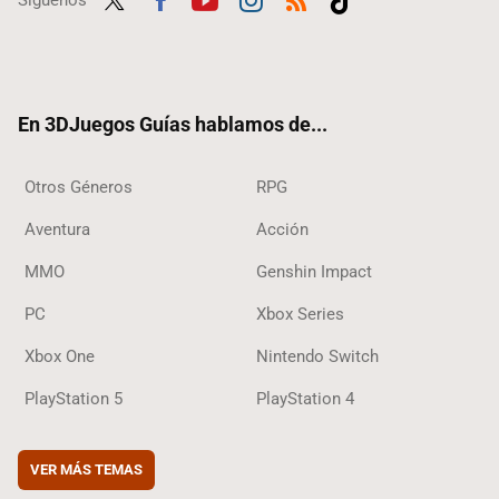
Síguenos
Twit
Fac
Yout
Inst
RSS
Tikt
ter
ebo
ube
agra
ok
ok
m
En 3DJuegos Guías hablamos de...
Otros Géneros
RPG
Aventura
Acción
MMO
Genshin Impact
PC
Xbox Series
Xbox One
Nintendo Switch
PlayStation 5
PlayStation 4
VER MÁS TEMAS