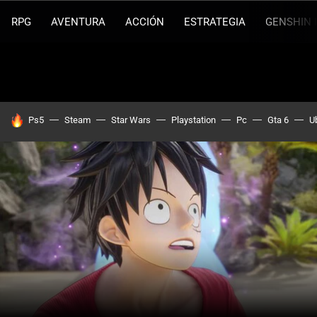
RPG
AVENTURA
ACCIÓN
ESTRATEGIA
GENSHIN 
HOY SE HABLA DE
Ps5
Steam
Star Wars
Playstation
Pc
Gta 6
U