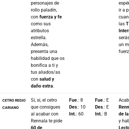
personajes de
espé
rollo paladín,
ir a 
con
fuerza y fe
cuan
como sus
las
T
atributos
Inte
estrella.
será
Además,
un m
presenta una
fuerz
habilidad que os
bonifica a ti y
tus aliados/as
con
salud y
daño extra
.
Sí, sí, el cetro
Fue
.: 8
Fue
.: E
Acab
CETRO REGIO
que consigues
Des
.: 10
Des
.: E
Renn
CARIANO
al acabar con
Int.
: 60
Int.
: B
de l
Rennala te pide
y hab
60 de
Lect