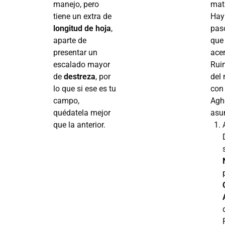
manejo, pero
mata
tiene un extra de
Hay
longitud de hoja
,
pas
aparte de
que
presentar un
acer
escalado mayor
Ruin
de
destreza
, por
del
lo que si ese es tu
con
campo,
Aghe
quédatela mejor
asu
que la anterior.