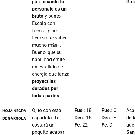
para
cuando tu
Gale
personaje es un
bruto
y punto.
Escala con
fuerza, y no
tienes que saber
mucho más...
Bueno, que su
habilidad emite
un estallido de
energía que lanza
proyectiles
dorados por
todas partes
.
Ojito con esta
Fue
.: 18
Fue
.: C
Aca
HOJA NEGRA
espadota. Te
Des
.: 15
Des
.: E
de l
DE GÁRGOLA
costará un
Fe
: 22
Fe
: D
que 
poquito acabar
San