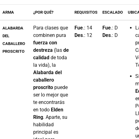
ARMA
¿POR QUÉ?
REQUISITOS
ESCALADO
UBIC
Para clases que
Fue
.: 14
Fue
.: D
L
ALABARDA
combinen pura
Des
.: 12
Des
.: D
c
DEL
fuerza con
p
CABALLERO
destreza
(las
de
C
PROSCRITO
calidad
de toda
V
la vida), la
T
Alabarda del
S
caballero
m
proscrito
puede
E
ser lo mejor que
e
te encontrarás
P
en todo
Elden
L
Ring
. Aparte, su
p
habilidad
d
principal es
u