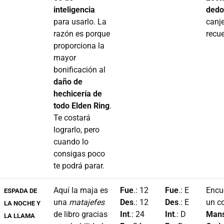
inteligencia
dedo
para usarlo. La
canj
razón es porque
recu
proporciona la
mayor
bonificación al
daño de
hechicería de
todo Elden Ring
.
Te costará
lograrlo, pero
cuando lo
consigas poco
te podrá parar.
Aquí la maja es
Fue
.: 12
Fue
.: E
Encu
ESPADA DE
una
matajefes
Des
.: 12
Des
.: E
un co
LA NOCHE Y
de libro gracias
Int
.: 24
Int
.: D
Mans
LA LLAMA