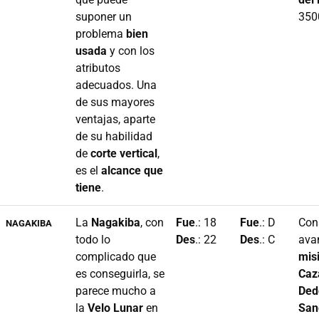
suponer un
350
problema
bien
usada
y con los
atributos
adecuados. Una
de sus mayores
ventajas, aparte
de su habilidad
de
corte vertical
,
es el
alcance que
tiene
.
La
Nagakiba
, con
Fue
.: 18
Fue
.: D
Con
NAGAKIBA
todo lo
Des
.: 22
Des
.: C
ava
complicado que
mis
es conseguirla, se
Caz
parece mucho a
Ded
la
Velo Lunar
en
San