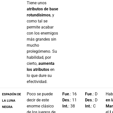
Tiene unos
atributos de base
rotundísimos
, y
como tal se
permite acabar
con los enemigos
más grandes sin
mucho
prolegómeno. Su
habilidad, por
cierto,
aumenta
los atributos
en
lo que dure su
efectividad.
Poco se puede
Fue
.: 16
Fue
.: D
Hab
ESPADÓN DE
decir de este
Des
.: 11
Des
.: D
en l
LA LUNA
enorme clásico
Int.
: 38
Int.
: C
Man
NEGRA
de los juegos de
el
L