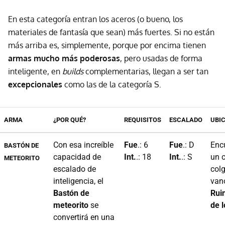
En esta categoría entran los aceros (o bueno, los
materiales de fantasía que sean) más fuertes. Si no están
más arriba es, simplemente, porque por encima tienen
armas mucho más poderosas
, pero usadas de forma
inteligente, en
builds
complementarias, llegan a ser tan
excepcionales
como las de la categoría S.
ARMA
¿POR QUÉ?
REQUISITOS
ESCALADO
UBI
Con esa increíble
Fue
.: 6
Fue
.: D
Enc
BASTÓN DE
capacidad de
Int.
.: 18
Int.
.: S
un 
METEORITO
escalado de
col
inteligencia, el
van
Bastón de
Ruin
meteorito
se
de l
convertirá en una