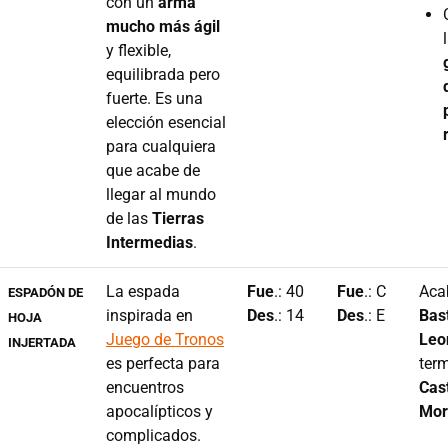
con un
arma
mucho más ágil
y flexible,
equilibrada pero
fuerte. Es una
elección esencial
para cualquiera
que acabe de
llegar al mundo
de las
Tierras
Intermedias
.
La espada
Fue
.: 40
Fue
.: C
Aca
ESPADÓN DE
inspirada en
Des
.: 14
Des
.: E
Bas
HOJA
Juego de Tronos
Leo
INJERTADA
es perfecta para
term
encuentros
Cast
apocalípticos y
Mor
complicados.