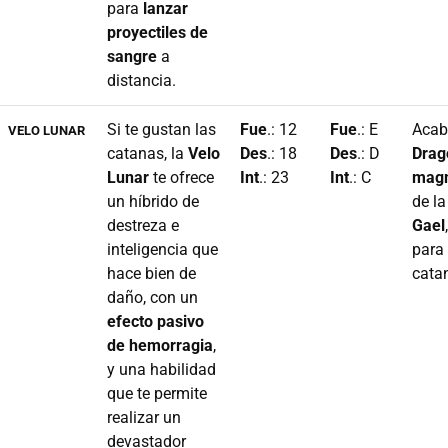
para
lanzar
proyectiles de
sangre
a
distancia.
Si te gustan las
Fue
.: 12
Fue
.: E
Acab
VELO LUNAR
catanas, la
Velo
Des
.: 18
Des
.: D
Drag
Lunar
te ofrece
Int
.: 23
Int
.: C
mag
un híbrido de
de l
destreza e
Gael
inteligencia que
para 
hace bien de
cata
daño, con un
efecto pasivo
de hemorragia
,
y una habilidad
que te permite
realizar un
devastador