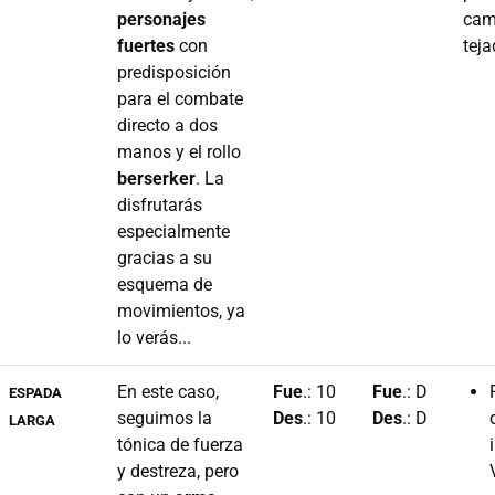
personajes
cam
fuertes
con
teja
predisposición
para el combate
directo a dos
manos y el rollo
berserker
. La
disfrutarás
especialmente
gracias a su
esquema de
movimientos, ya
lo verás...
En este caso,
Fue
.: 10
Fue
.: D
ESPADA
seguimos la
Des
.: 10
Des
.: D
LARGA
tónica de fuerza
y destreza, pero