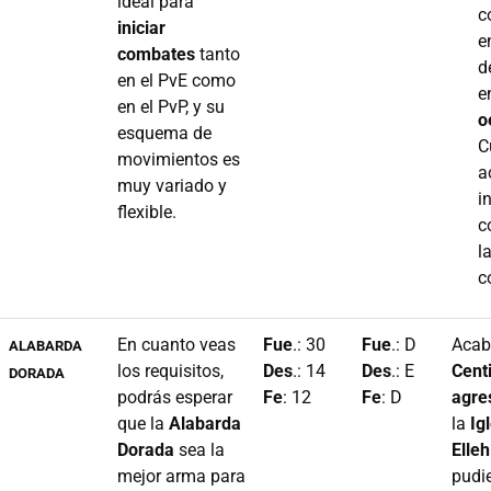
ideal para
c
iniciar
e
combates
tanto
d
en el PvE como
e
en el PvP, y su
o
esquema de
C
movimientos es
a
muy variado y
i
flexible.
c
l
c
En cuanto veas
Fue
.: 30
Fue
.: D
Acab
ALABARDA
los requisitos,
Des
.: 14
Des
.: E
Cent
DORADA
podrás esperar
Fe
: 12
Fe
: D
agre
que la
Alabarda
la
Ig
Dorada
sea la
Elleh
mejor arma para
pudie