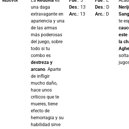
La
Reduvia
es
Fue
.: 5
Fue
.: E
Acab
REDUVIA
una daga
Des
.: 13
Des
.: D
Neri
extravagante en
Arc.
: 13
Arc.
: D
Sang
apariencia y una
te es
de las armas
cauce
más poderosas
este
del juego, sobre
la c
todo si tu
Aghe
combo es
solta
destreza y
jugo
arcano
. Aparte
de infligir
mucho daño,
hace unos
críticos que te
mueres, tiene
efecto de
hemorragia y su
habilidad sirve