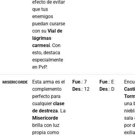
efecto de evitar
que tus
enemigos
puedan curarse
con su
Vial de
lágrimas
carmesí
. Con
esto, destaca
especialmente
en PvP.
Esta arma es el
Fue
.: 7
Fue
.: E
Encué
MISERICORDE
complemento
Des
.: 12
Des
.: D
Casti
perfecto para
Torm
cualquier
clase
una 
de destreza
. La
niebl
Misericorde
sala
brilla con luz
por 
propia como
exili