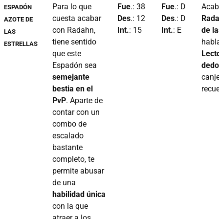
Para lo que
Fue
.: 38
Fue
.: D
Acab
ESPADÓN
cuesta acabar
Des
.: 12
Des
.: D
Rad
AZOTE DE
con Radahn,
Int.
: 15
Int.
: E
de la
LAS
tiene sentido
habl
ESTRELLAS
que este
Lect
Espadón sea
dedo
semejante
canj
bestia en el
recu
PvP
. Aparte de
contar con un
combo de
escalado
bastante
completo, te
permite abusar
de una
habilidad única
con la que
atraer a los