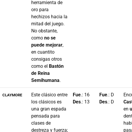
herramienta de
oro para
hechizos hacia la
mitad del juego.
No obstante,
como
no se
puede mejorar
,
en cuantito
consigas otros
como el
Bastón
de Reina
Semihumana
.
Este clásico entre
Fue
.: 16
Fue
.: D
Encu
CLAYMORE
los clásicos es
Des
.: 13
Des
.: D
Cas
una gran espada
en
u
pensada para
den
clases de
hab
destreza y fuerza;
pas