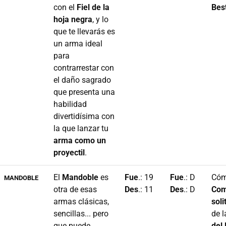
con el
Fiel de la
Bes
hoja negra
, y lo
que te llevarás es
un arma ideal
para
contrarrestar con
el daño sagrado
que presenta una
habilidad
divertidísima con
la que lanzar tu
arma como un
proyectil
.
El
Mandoble
es
Fue
.: 19
Fue
.: D
Cóm
MANDOBLE
otra de esas
Des
.: 11
Des
.: D
Com
armas clásicas,
soli
sencillas... pero
de 
que puede
del