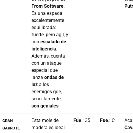
From Software
.
Put
Es una espada
excelentemente
equilibrada:
fuerte, pero ágil, y
con
escalado de
inteligencia
.
Además, cuenta
con un ataque
especial que
lanza
ondas de
luz
a los
enemigos que,
sencillamente,
son geniales
.
Esta mole de
Fue
.: 35
Fue
.: C
Aca
GRAN
madera es ideal
Cav
GARROTE