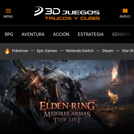
MENÚ
NUEVO
RPG
AVENTURA
ACCIÓN
ESTRATEGIA
GENSHIN 
HOY SE HABLA DE
Pokémon
Epic Games
Nintendo Switch
Steam
Star W