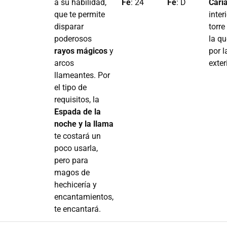
a su habilidad,
Fe
: 24
Fe
: D
Cari
que te permite
inter
disparar
torre
poderosos
la q
rayos mágicos
y
por l
arcos
exter
llameantes. Por
el tipo de
requisitos, la
Espada de la
noche y la llama
te costará un
poco usarla,
pero para
magos de
hechicería y
encantamientos,
te encantará.