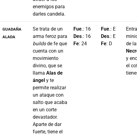
enemigos para
darles candela.
Se trata de un
Fue
.: 16
Fue
.: E
Entra
GUADAÑA
arma feroz para
Des
.: 16
Des
.: E
mini
ALADA
builds
de fe que
Fe
: 24
Fe
: D
de l
cuenta con un
Necr
movimiento
y en
divino, que se
el co
llama
Alas de
tiene
ángel
y te
permite realizar
un ataque con
salto que acaba
en un corte
devastador.
Aparte de dar
fuerte, tiene el