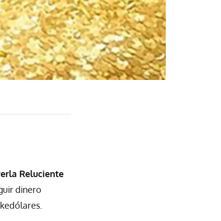
erla Reluciente
uir dinero
okedólares.