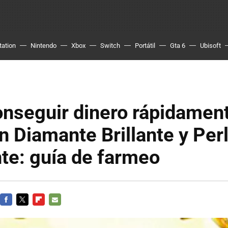
tation
Nintendo
Xbox
Switch
Portátil
Gta 6
Ubisoft
nseguir dinero rápidamen
 Diamante Brillante y Per
te: guía de farmeo
FACEBOOK
TWITTER
FLIPBOARD
E-
MAIL