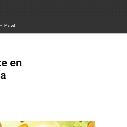
Marvel
te en
la