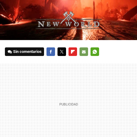
Sin comentarios
FACEBOOK
TWITTER
FLIPBOARD
E-
WHATSAPP
MAIL