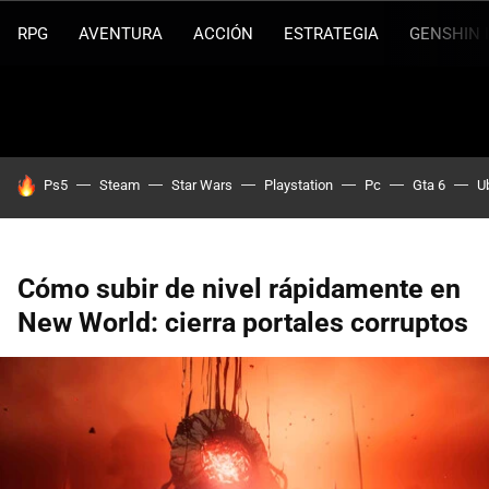
RPG
AVENTURA
ACCIÓN
ESTRATEGIA
GENSHIN 
HOY SE HABLA DE
Ps5
Steam
Star Wars
Playstation
Pc
Gta 6
U
Cómo subir de nivel rápidamente en
New World: cierra portales corruptos