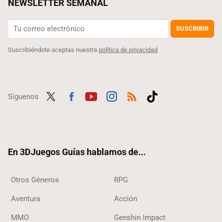
NEWSLETTER SEMANAL
SUSCRIBIR
Suscribiéndote aceptas nuestra
política de privacidad
Síguenos
Twit
Fac
Yout
Inst
RSS
Tikt
ter
ebo
ube
agra
ok
ok
m
En 3DJuegos Guías hablamos de...
Otros Géneros
RPG
Aventura
Acción
MMO
Genshin Impact