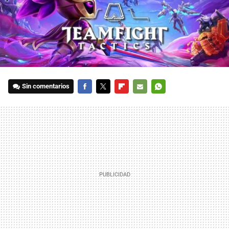
Sin comentarios
FACEBOOK
TWITTER
FLIPBOARD
E-
WHATSAPP
MAIL