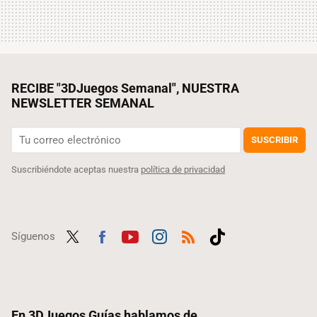
RECIBE "3DJuegos Semanal", NUESTRA
NEWSLETTER SEMANAL
SUSCRIBIR
Suscribiéndote aceptas nuestra
política de privacidad
Síguenos
Twit
Fac
Yout
Inst
RSS
Tikt
ter
ebo
ube
agra
ok
ok
m
En 3DJuegos Guías hablamos de...