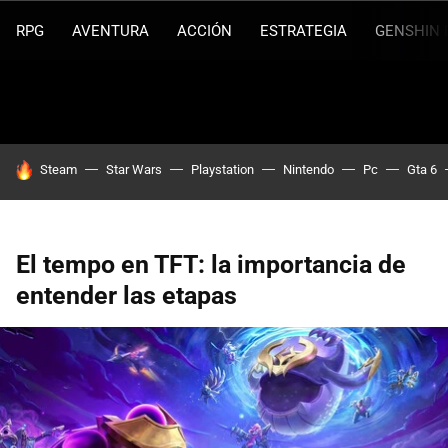
RPG
AVENTURA
ACCIÓN
ESTRATEGIA
GENSHIN 
HOY SE HABLA DE
Steam
Star Wars
Playstation
Nintendo
Pc
Gta 6
El tempo en TFT: la importancia de
entender las etapas