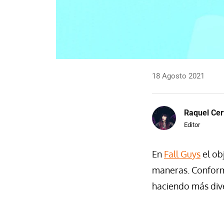
18 Agosto 2021
Raquel Cer
Editor
En
Fall Guys
el ob
maneras. Conform
haciendo más dive