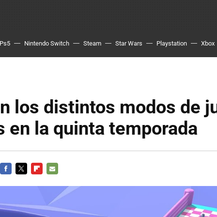
Ps5
Nintendo Switch
Steam
Star Wars
Playstation
Xbox
n los distintos modos de j
s en la quinta temporada
FACEBOOK
TWITTER
FLIPBOARD
E-
MAIL