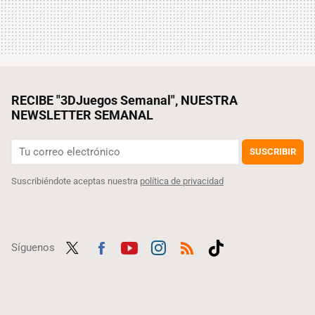
RECIBE "3DJuegos Semanal", NUESTRA
NEWSLETTER SEMANAL
SUSCRIBIR
Suscribiéndote aceptas nuestra
política de privacidad
Síguenos
Twit
Fac
Yout
Inst
RSS
Tikt
ter
ebo
ube
agra
ok
ok
m