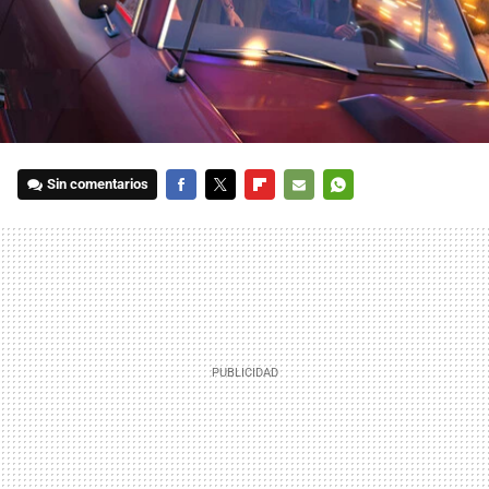
Sin comentarios
FACEBOOK
TWITTER
FLIPBOARD
E-
WHATSAPP
MAIL