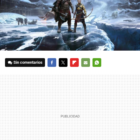
Sin comentarios
FACEBOOK
TWITTER
FLIPBOARD
E-
WHATSAPP
MAIL