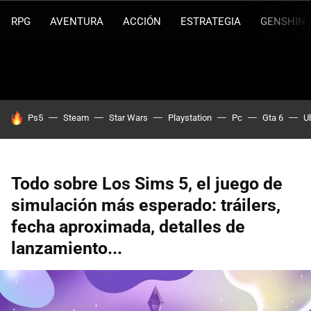
RPG
AVENTURA
ACCIÓN
ESTRATEGIA
GENSHIN 
HOY SE HABLA DE
Ps5
Steam
Star Wars
Playstation
Pc
Gta 6
U
Todo sobre Los Sims 5, el juego de
simulación más esperado: tráilers,
fecha aproximada, detalles de
lanzamiento...