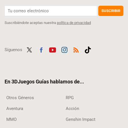
SUSCRIBIR
Suscribiéndote aceptas nuestra
política de privacidad
Síguenos
Twit
Fac
Yout
Inst
RSS
Tikt
ter
ebo
ube
agra
ok
ok
m
En 3DJuegos Guías hablamos de...
Otros Géneros
RPG
Aventura
Acción
MMO
Genshin Impact