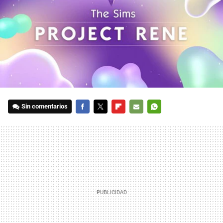
Sin comentarios
FACEBOOK
TWITTER
FLIPBOARD
E-
WHATSAPP
MAIL