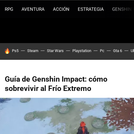
RPG
AVENTURA
ACCIÓN
ESTRATEGIA
GENSHIN 
HOY SE HABLA DE
Ps5
Steam
Star Wars
Playstation
Pc
Gta 6
U
Guía de Genshin Impact: cómo
sobrevivir al Frío Extremo