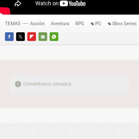
TEMAS
Acción
Aventura
RPG
PC
Xbox Series
FACEBOOK
TWITTER
FLIPBOARD
E-
WHATSAPP
MAIL
Comentarios cerrados