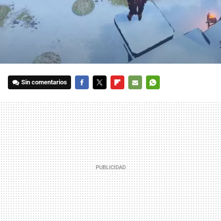
Sin comentarios
FACEBOOK
TWITTER
FLIPBOARD
E-
WHATSAPP
MAIL