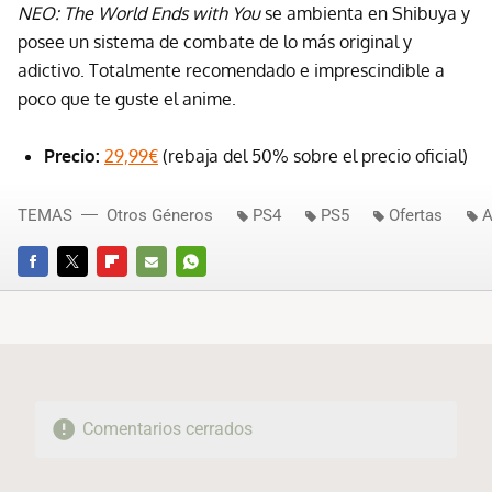
NEO: The World Ends with You
se ambienta en Shibuya y
posee un sistema de combate de lo más original y
adictivo. Totalmente recomendado e imprescindible a
poco que te guste el anime.
Precio:
29,99€
(rebaja del 50% sobre el precio oficial)
TEMAS
Otros Géneros
PS4
PS5
Ofertas
A
FACEBOOK
TWITTER
FLIPBOARD
E-
WHATSAPP
MAIL
Comentarios cerrados