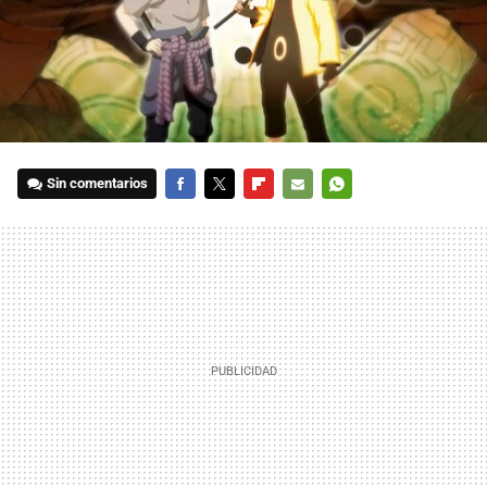
Sin comentarios
FACEBOOK
TWITTER
FLIPBOARD
E-
WHATSAPP
MAIL