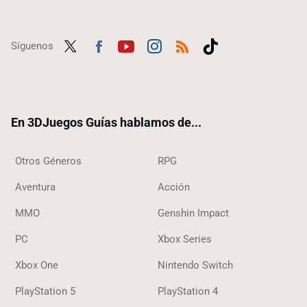
Síguenos
Twit
Fac
Yout
Inst
RSS
Tikt
ter
ebo
ube
agra
ok
ok
m
En 3DJuegos Guías hablamos de...
Otros Géneros
RPG
Aventura
Acción
MMO
Genshin Impact
PC
Xbox Series
Xbox One
Nintendo Switch
PlayStation 5
PlayStation 4