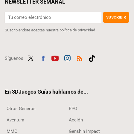
NEWSLETTER SEMANAL
SUSCRIBIR
Suscribiéndote aceptas nuestra
política de privacidad
Síguenos
Twit
Fac
Yout
Inst
RSS
Tikt
ter
ebo
ube
agra
ok
ok
m
En 3DJuegos Guías hablamos de...
Otros Géneros
RPG
Aventura
Acción
MMO
Genshin Impact