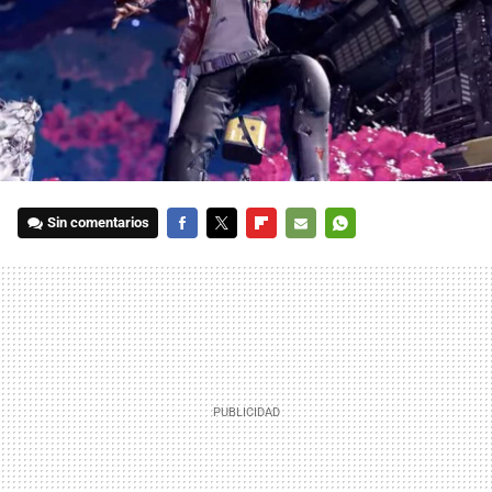
Sin comentarios
FACEBOOK
TWITTER
FLIPBOARD
E-
WHATSAPP
MAIL