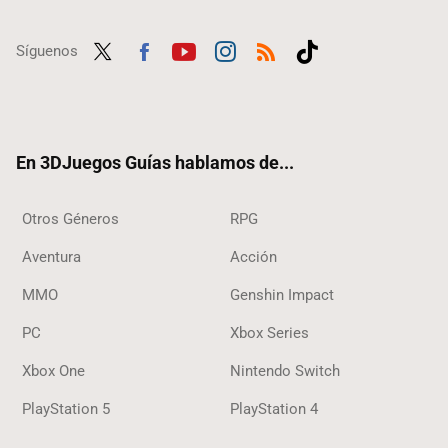
Síguenos
Twit
Fac
Yout
Inst
RSS
Tikt
ter
ebo
ube
agra
ok
ok
m
En 3DJuegos Guías hablamos de...
Otros Géneros
RPG
Aventura
Acción
MMO
Genshin Impact
PC
Xbox Series
Xbox One
Nintendo Switch
PlayStation 5
PlayStation 4