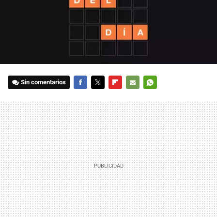
Sin comentarios
FACEBOOK
TWITTER
FLIPBOARD
E-
WHATSAPP
MAIL