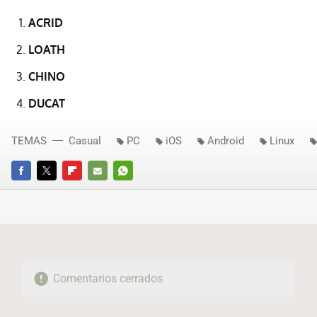
ACRID
LOATH
CHINO
DUCAT
TEMAS
Casual
PC
iOS
Android
Linux
FACEBOOK
TWITTER
FLIPBOARD
E-
WHATSAPP
MAIL
Comentarios cerrados