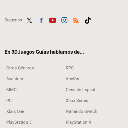
Síguenos
Twit
Fac
Yout
Inst
RSS
Tikt
ter
ebo
ube
agra
ok
ok
m
En 3DJuegos Guías hablamos de...
Otros Géneros
RPG
Aventura
Acción
MMO
Genshin Impact
PC
Xbox Series
Xbox One
Nintendo Switch
PlayStation 5
PlayStation 4