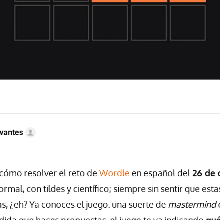
vantes
cómo resolver el reto de
Wordle
en español del
26 de 
rmal, con tildes y científico; siempre sin sentir que es
 ¿eh? Ya conoces el juego: una suerte de
mastermind
edida que haces propuestas, el juego te va indicando
qué