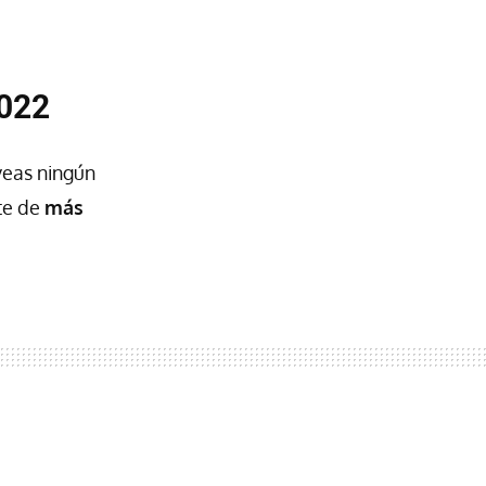
2022
veas ningún
te de
más