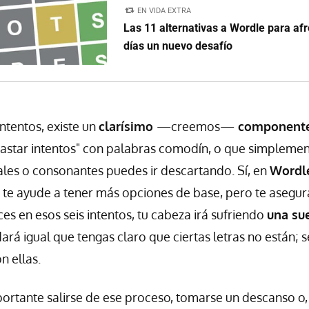
EN VIDA EXTRA
Las 11 alternativas a Wordle para afr
días un nuevo desafío
ntentos, existe un
clarísimo
—creemos—
componente 
astar intentos" con palabras comodín, o que simplemen
les o consonantes puedes ir descartando. Sí, en
Wordl
 te ayude a tener más opciones de base, pero te asegu
s en esos seis intentos, tu cabeza irá sufriendo
una sue
ará igual que tengas claro que ciertas letras no están; 
 ellas.
portante salirse de ese proceso, tomarse un descanso o,