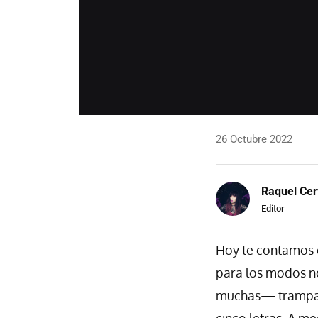
26 Octubre 2022
Raquel Cer
Editor
Hoy te contamos 
para los modos no
muchas— trampas,
cinco letras. A m