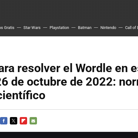
s Gratis
Star Wars
Playstation
Batman
Nintendo
Call of
ara resolver el Wordle en 
26 de octubre de 2022: nor
científico
FACEBOOK
TWITTER
FLIPBOARD
E-
MAIL