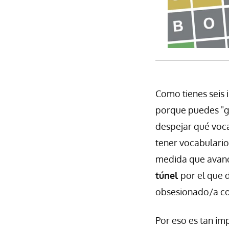
Como tienes seis i
porque puedes "g
despejar qué voca
tener vocabulario
medida que avance
túnel
por el que d
obsesionado/a con
Por eso es tan im