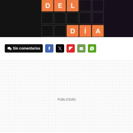
Sin comentarios
FACEBOOK
TWITTER
FLIPBOARD
E-
WHATSAPP
MAIL