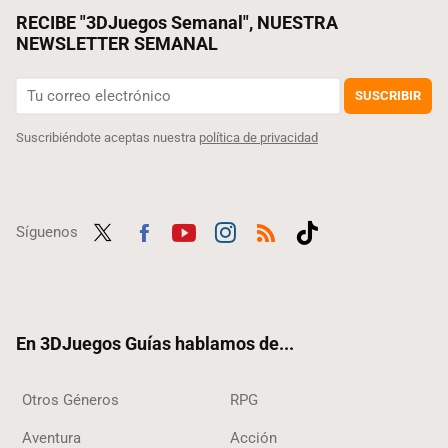
RECIBE "3DJuegos Semanal", NUESTRA
NEWSLETTER SEMANAL
SUSCRIBIR
Suscribiéndote aceptas nuestra
política de privacidad
Síguenos
Twit
Fac
Yout
Inst
RSS
Tikt
ter
ebo
ube
agra
ok
ok
m
En 3DJuegos Guías hablamos de...
Otros Géneros
RPG
Aventura
Acción