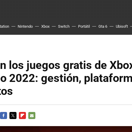
tation
Nintendo
Xbox
Switch
Portátil
Gta 6
Ubisoft
n los juegos gratis de Xbo
io 2022: gestión, platafor
tos
FACEBOOK
TWITTER
FLIPBOARD
E-
MAIL