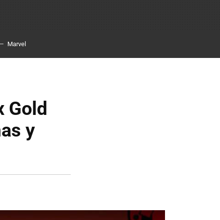
Marvel
x Gold
mas y