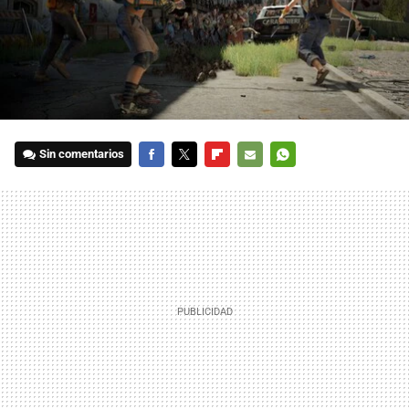
Sin comentarios
FACEBOOK
TWITTER
FLIPBOARD
E-
WHATSAPP
MAIL