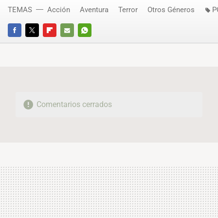
TEMAS
Acción
Aventura
Terror
Otros Géneros
P
FACEBOOK
TWITTER
FLIPBOARD
E-
WHATSAPP
MAIL
Comentarios cerrados