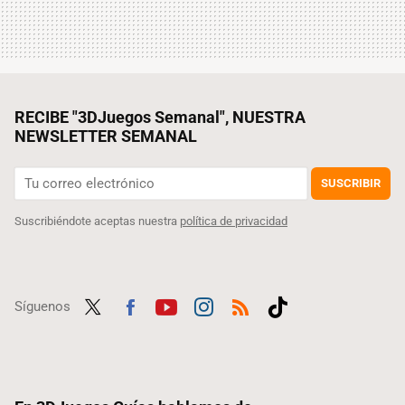
RECIBE "3DJuegos Semanal", NUESTRA
NEWSLETTER SEMANAL
SUSCRIBIR
Suscribiéndote aceptas nuestra
política de privacidad
Síguenos
Twit
Fac
Yout
Inst
RSS
Tikt
ter
ebo
ube
agra
ok
ok
m