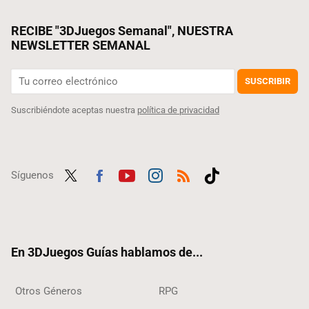
RECIBE "3DJuegos Semanal", NUESTRA
NEWSLETTER SEMANAL
SUSCRIBIR
Suscribiéndote aceptas nuestra
política de privacidad
Síguenos
Twit
Fac
Yout
Inst
RSS
Tikt
ter
ebo
ube
agra
ok
ok
m
En 3DJuegos Guías hablamos de...
Otros Géneros
RPG