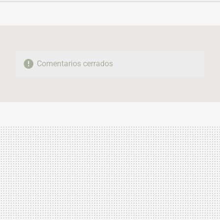
FACEBOOK
TWITTER
FLIPBOARD
E-
WHATSAPP
MAIL
Comentarios cerrados