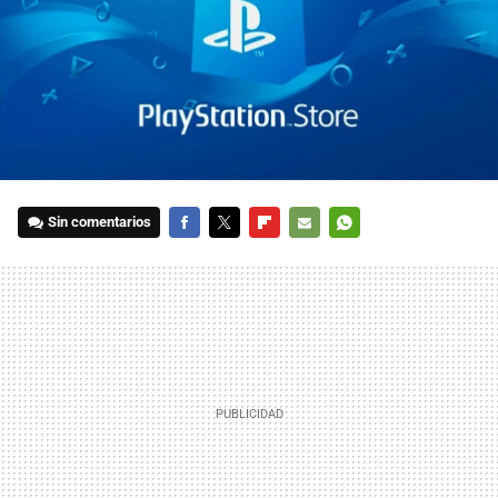
Sin comentarios
FACEBOOK
TWITTER
FLIPBOARD
E-
WHATSAPP
MAIL