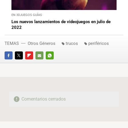
EN 3DJUEGOS GUÍAS
Los nuevos lanzamientos de videojuegos en julio de
2022
TEMAS
Otros Géneros
trucos
periféricos
FACEBOOK
TWITTER
FLIPBOARD
E-
WHATSAPP
MAIL
Comentarios cerrados