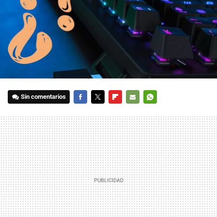
Sin comentarios
FACEBOOK
TWITTER
FLIPBOARD
E-
WHATSAPP
MAIL