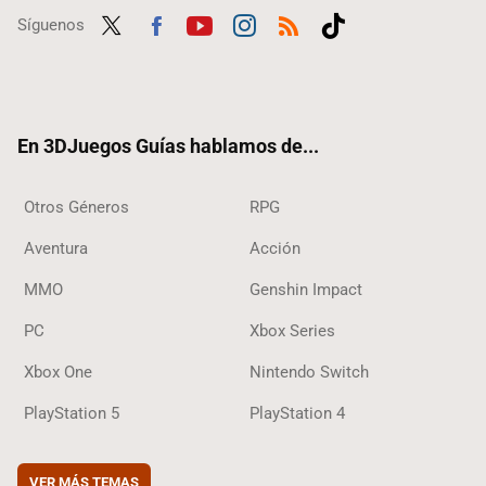
Síguenos
Twit
Fac
Yout
Inst
RSS
Tikt
ter
ebo
ube
agra
ok
ok
m
En 3DJuegos Guías hablamos de...
Otros Géneros
RPG
Aventura
Acción
MMO
Genshin Impact
PC
Xbox Series
Xbox One
Nintendo Switch
PlayStation 5
PlayStation 4
VER MÁS TEMAS