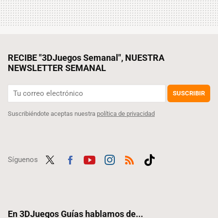
RECIBE "3DJuegos Semanal", NUESTRA
NEWSLETTER SEMANAL
SUSCRIBIR
Suscribiéndote aceptas nuestra
política de privacidad
Síguenos
Twit
Fac
Yout
Inst
RSS
Tikt
ter
ebo
ube
agra
ok
ok
m
En 3DJuegos Guías hablamos de...