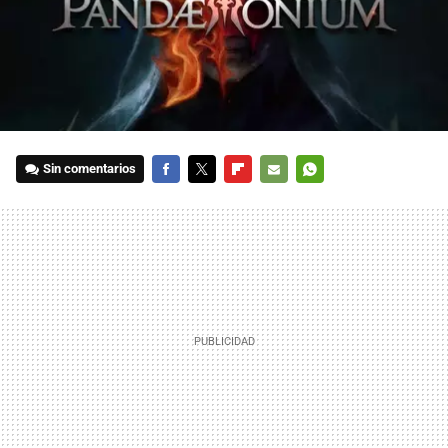
Sin comentarios
FACEBOOK
TWITTER
FLIPBOARD
E-
WHATSAPP
MAIL