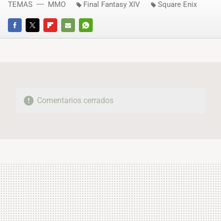
TEMAS
MMO
Final Fantasy XIV
Square Enix
FACEBOOK
TWITTER
FLIPBOARD
E-
WHATSAPP
MAIL
Comentarios cerrados