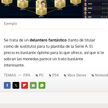
Ejemplo
Se trata de un
delantero fantástico
(tanto de titular
como de sustituto) para tu plantilla de la Serie A. El
precio es bastante óptimo para lo que ofrece, así que si te
sobran las monedas parece un trato bastante
interesante.
TEMAS
FIFA
PC
PS4
Xbox Series
Nintend
FACEBOOK
TWITTER
FLIPBOARD
E-
WHATSAPP
MAIL