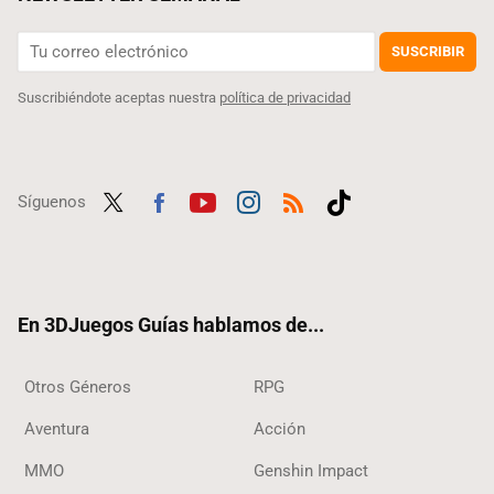
SUSCRIBIR
Suscribiéndote aceptas nuestra
política de privacidad
Síguenos
Twit
Fac
Yout
Inst
RSS
Tikt
ter
ebo
ube
agra
ok
ok
m
En 3DJuegos Guías hablamos de...
Otros Géneros
RPG
Aventura
Acción
MMO
Genshin Impact