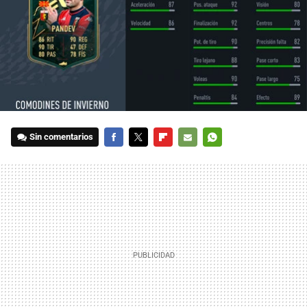
Sin comentarios
FACEBOOK
TWITTER
FLIPBOARD
E-
WHATSAPP
MAIL