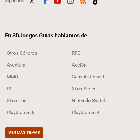
Síguenos
Twit
Fac
Yout
Inst
RSS
Tikt
ter
ebo
ube
agra
ok
ok
m
En 3DJuegos Guías hablamos de...
Otros Géneros
RPG
Aventura
Acción
MMO
Genshin Impact
PC
Xbox Series
Xbox One
Nintendo Switch
PlayStation 5
PlayStation 4
VER MÁS TEMAS