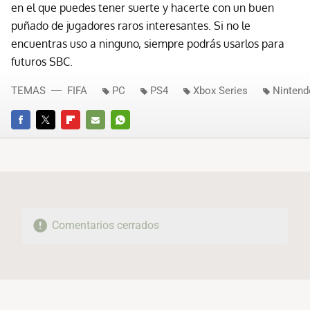
en el que puedes tener suerte y hacerte con un buen
puñado de jugadores raros interesantes. Si no le
encuentras uso a ninguno, siempre podrás usarlos para
futuros SBC.
TEMAS
FIFA
PC
PS4
Xbox Series
Nintend
FACEBOOK
TWITTER
FLIPBOARD
E-
WHATSAPP
MAIL
Comentarios cerrados