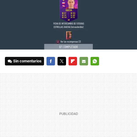
Sin comentarios
FACEBOOK
TWITTER
FLIPBOARD
E-
WHATSAPP
MAIL