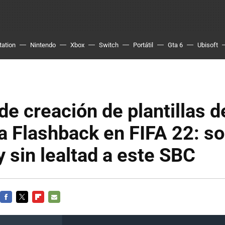
tation
Nintendo
Xbox
Switch
Portátil
Gta 6
Ubisoft
de creación de plantillas d
 Flashback en FIFA 22: so
y sin lealtad a este SBC
FACEBOOK
TWITTER
FLIPBOARD
E-
MAIL