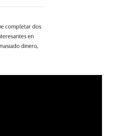
que completar dos
nteresantes en
emasiado dinero,